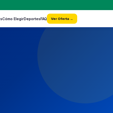
as
Cómo Elegir
Deportes
FAQ
Ver Oferta →