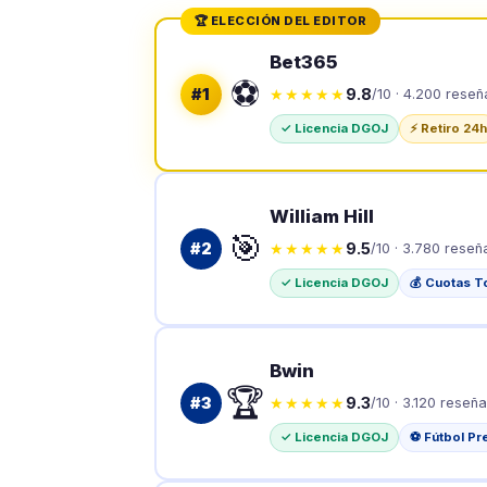
🏆 ELECCIÓN DEL EDITOR
Bet365
⚽
★★★★★
9.8
#1
/10 · 4.200 reseñ
✓ Licencia DGOJ
⚡ Retiro 24h
William Hill
🎯
★★★★★
9.5
#2
/10 · 3.780 reseñ
✓ Licencia DGOJ
💰 Cuotas T
Bwin
🏆
★★★★★
9.3
#3
/10 · 3.120 reseñ
✓ Licencia DGOJ
⚽ Fútbol Pr