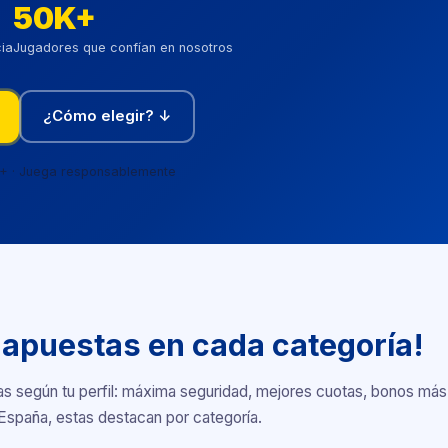
50K+
ia
Jugadores que confían en nosotros
¿Cómo elegir? ↓
18+ · Juega responsablemente
 apuestas en cada categoría!
as según tu perfil: máxima seguridad, mejores cuotas, bonos más
España, estas destacan por categoría.