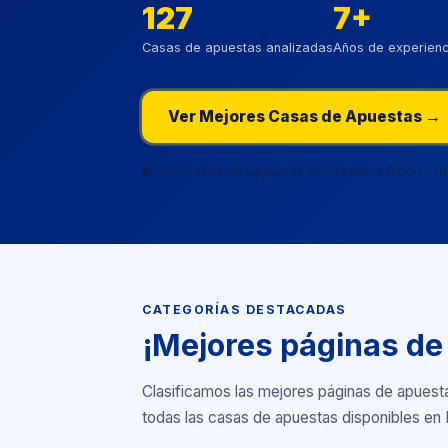
127
7+
Casas de apuestas analizadas
Años de experienc
Ver Mejores Casas de Apuestas →
🔒 Solo casas de apuestas con licencia DGOJ · 
CATEGORÍAS DESTACADAS
¡Mejores páginas de
Clasificamos las mejores páginas de apuest
todas las casas de apuestas disponibles en 