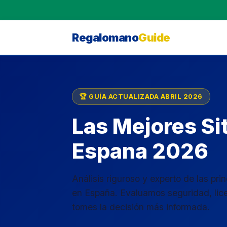
Regalomano
Guide
🏆 GUÍA ACTUALIZADA ABRIL 2026
Las Mejores Si
Espana 2026
Análisis riguroso y experto de las pr
en España. Evaluamos seguridad, lic
tomes la decisión más informada.