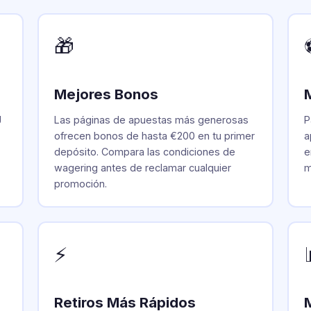
🎁
Mejores Bonos
J
Las páginas de apuestas más generosas
P
ofrecen bonos de hasta €200 en tu primer
a
depósito. Compara las condiciones de
e
wagering antes de reclamar cualquier
m
promoción.
⚡
Retiros Más Rápidos