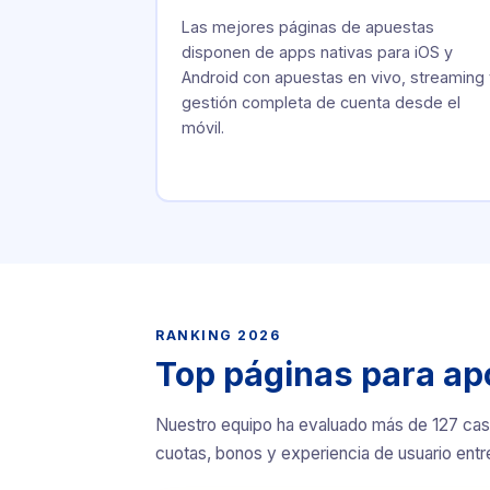
Las mejores páginas de apuestas
disponen de apps nativas para iOS y
Android con apuestas en vivo, streaming 
gestión completa de cuenta desde el
móvil.
RANKING 2026
Top páginas para ap
Nuestro equipo ha evaluado más de 127 casa
cuotas, bonos y experiencia de usuario entr