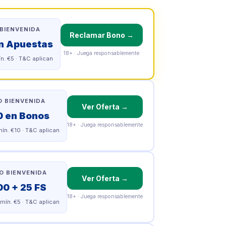
BIENVENIDA
Reclamar Bono →
n Apuestas
18+ · Juega responsablemente
n. €5 · T&C aplican
 BIENVENIDA
Ver Oferta →
0 en Bonos
18+ · Juega responsablemente
ín. €10 · T&C aplican
O BIENVENIDA
Ver Oferta →
00 + 25 FS
18+ · Juega responsablemente
mín. €5 · T&C aplican