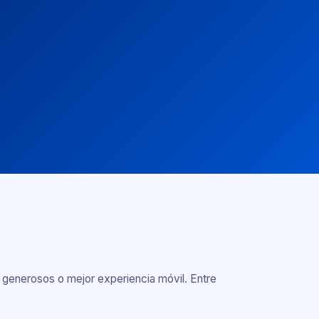
 generosos o mejor experiencia móvil. Entre