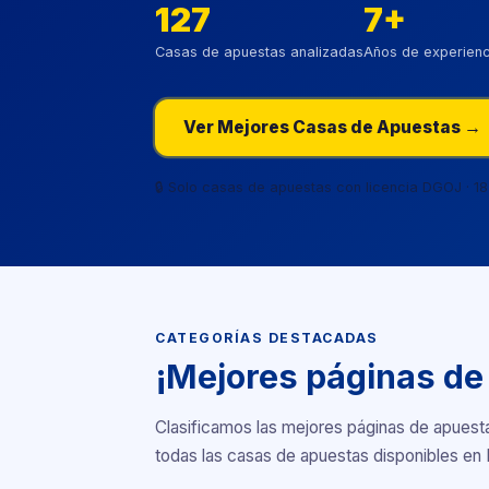
127
7+
Casas de apuestas analizadas
Años de experienc
Ver Mejores Casas de Apuestas →
🔒 Solo casas de apuestas con licencia DGOJ · 
CATEGORÍAS DESTACADAS
¡Mejores páginas de
Clasificamos las mejores páginas de apuest
todas las casas de apuestas disponibles en 