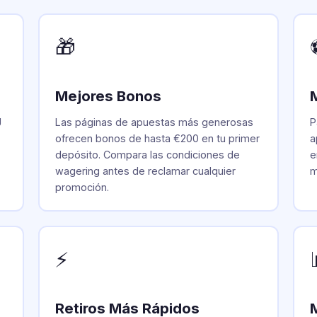
🎁
Mejores Bonos
J
Las páginas de apuestas más generosas
P
ofrecen bonos de hasta €200 en tu primer
a
depósito. Compara las condiciones de
e
wagering antes de reclamar cualquier
m
promoción.
⚡
Retiros Más Rápidos