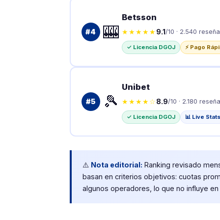
Betsson
🎰
★★★★★
9.1
#4
/10 · 2.540 reseñ
✓ Licencia DGOJ
⚡ Pago Ráp
Unibet
🎾
★★★★☆
8.9
#5
/10 · 2.180 reseñ
✓ Licencia DGOJ
📊 Live Stat
⚠️
Nota editorial:
Ranking revisado mensu
basan en criterios objetivos: cuotas pr
algunos operadores, lo que no influye en