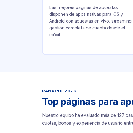
Las mejores páginas de apuestas
disponen de apps nativas para iOS y
Android con apuestas en vivo, streaming 
gestión completa de cuenta desde el
móvil.
RANKING 2026
Top páginas para ap
Nuestro equipo ha evaluado más de 127 casa
cuotas, bonos y experiencia de usuario entr