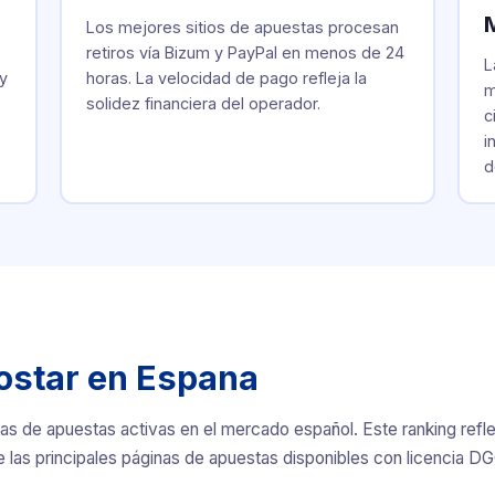
Los mejores sitios de apuestas procesan
retiros vía Bizum y PayPal en menos de 24
L
y
horas. La velocidad de pago refleja la
m
solidez financiera del operador.
c
i
d
ostar en Espana
s de apuestas activas en el mercado español. Este ranking refle
e las principales páginas de apuestas disponibles con licencia D