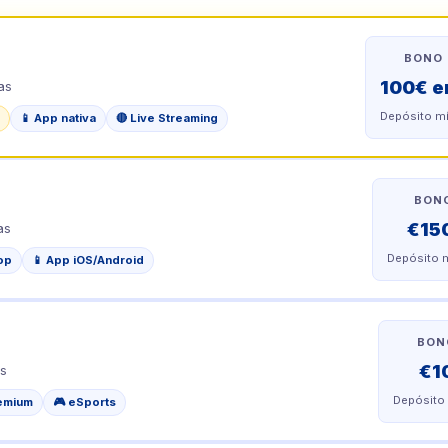
BONO 
100€ e
as
Depósito mí
📱 App nativa
🔴 Live Streaming
BONO
€15
as
Depósito m
op
📱 App iOS/Android
BON
€1
as
Depósito 
emium
🎮 eSports