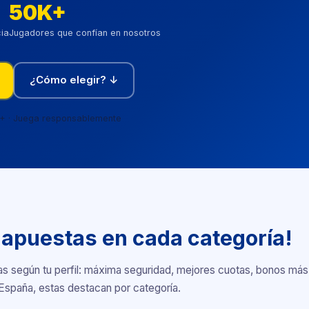
50K+
ia
Jugadores que confían en nosotros
¿Cómo elegir? ↓
18+ · Juega responsablemente
 apuestas en cada categoría!
as según tu perfil: máxima seguridad, mejores cuotas, bonos más
España, estas destacan por categoría.