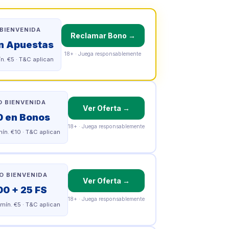
BIENVENIDA
Reclamar Bono →
n Apuestas
18+ · Juega responsablemente
n. €5 · T&C aplican
 BIENVENIDA
Ver Oferta →
0 en Bonos
18+ · Juega responsablemente
ín. €10 · T&C aplican
O BIENVENIDA
Ver Oferta →
00 + 25 FS
18+ · Juega responsablemente
mín. €5 · T&C aplican