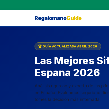
Regalomano
Guide
🏆 GUÍA ACTUALIZADA ABRIL 2026
Las Mejores Si
Espana 2026
Análisis riguroso y experto de las pr
en España. Evaluamos seguridad, lic
tomes la decisión más informada.