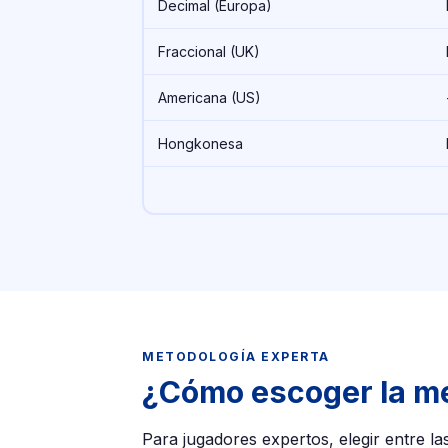
Decimal (Europa)
Fraccional (UK)
Americana (US)
Hongkonesa
METODOLOGÍA EXPERTA
¿Cómo escoger la me
Para jugadores expertos, elegir entre la