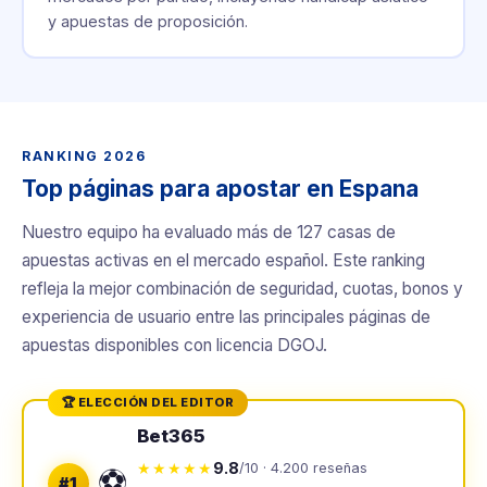
y apuestas de proposición.
RANKING 2026
Top páginas para apostar en Espana
Nuestro equipo ha evaluado más de 127 casas de
apuestas activas en el mercado español. Este ranking
refleja la mejor combinación de seguridad, cuotas, bonos y
experiencia de usuario entre las principales páginas de
apuestas disponibles con licencia DGOJ.
🏆 ELECCIÓN DEL EDITOR
Bet365
★★★★★
9.8
/10 · 4.200 reseñas
⚽
#1