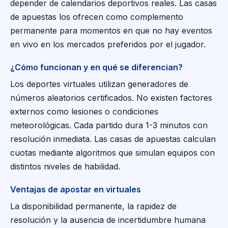
depender de calendarios deportivos reales. Las casas
de apuestas los ofrecen como complemento
permanente para momentos en que no hay eventos
en vivo en los mercados preferidos por el jugador.
¿Cómo funcionan y en qué se diferencian?
Los deportes virtuales utilizan generadores de
números aleatorios certificados. No existen factores
externos como lesiones o condiciones
meteorológicas. Cada partido dura 1-3 minutos con
resolución inmediata. Las casas de apuestas calculan
cuotas mediante algoritmos que simulan equipos con
distintos niveles de habilidad.
Ventajas de apostar en virtuales
La disponibilidad permanente, la rapidez de
resolución y la ausencia de incertidumbre humana