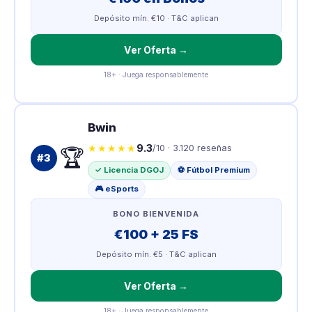
Depósito mín. €10 · T&C aplican
Ver Oferta →
18+ · Juega responsablemente
Bwin
★★★★★
9.3
/10 · 3.120 reseñas
🏆
#3
✓ Licencia DGOJ
⚽ Fútbol Premium
🎮 eSports
BONO BIENVENIDA
€100 + 25 FS
Depósito mín. €5 · T&C aplican
Ver Oferta →
18+ · Juega responsablemente