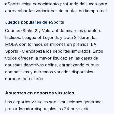
eSports exige conocimiento profundo del juego para
aprovechar las variaciones de cuotas en tiempo real.
Juegos populares de eSports
Counter-Strike 2 y Valorant dominan los shooters
tácticos. League of Legends y Dota 2 lideran los
MOBA con torneos de millones en premios. EA
Sports FC encabeza los deportes simulados. Estos
títulos ofrecen la mayor liquidez en las casas de
apuestas deportivas online, garantizando cuotas
competitivas y mercados variados disponibles
durante todo el año.
Apuestas en deportes virtuales
Los deportes virtuales son simulaciones generadas
por ordenador disponibles las 24 horas, sin