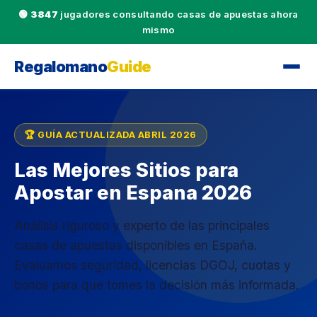
🟢
3847
jugadores consultando casas de apuestas ahora
mismo
Regalomano
Guide
🏆 GUÍA ACTUALIZADA ABRIL 2026
Las Mejores Sitios para
Apostar en Espana 2026
Análisis riguroso y experto de las principales
casas de apuestas disponibles en España.
Evaluamos seguridad, licencias DGOJ, cuotas y
bonos para que tomes la decisión más informada.