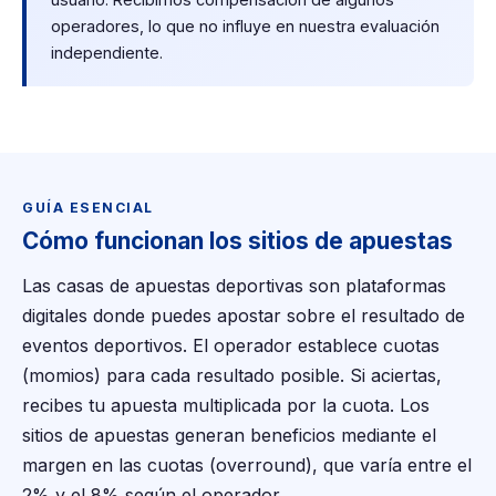
operadores, lo que no influye en nuestra evaluación
independiente.
GUÍA ESENCIAL
Cómo funcionan los sitios de apuestas
Las casas de apuestas deportivas son plataformas
digitales donde puedes apostar sobre el resultado de
eventos deportivos. El operador establece cuotas
(momios) para cada resultado posible. Si aciertas,
recibes tu apuesta multiplicada por la cuota. Los
sitios de apuestas generan beneficios mediante el
margen en las cuotas (overround), que varía entre el
2% y el 8% según el operador.