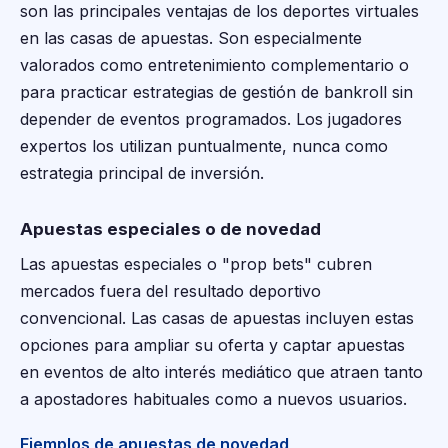
son las principales ventajas de los deportes virtuales
en las casas de apuestas. Son especialmente
valorados como entretenimiento complementario o
para practicar estrategias de gestión de bankroll sin
depender de eventos programados. Los jugadores
expertos los utilizan puntualmente, nunca como
estrategia principal de inversión.
Apuestas especiales o de novedad
Las apuestas especiales o "prop bets" cubren
mercados fuera del resultado deportivo
convencional. Las casas de apuestas incluyen estas
opciones para ampliar su oferta y captar apuestas
en eventos de alto interés mediático que atraen tanto
a apostadores habituales como a nuevos usuarios.
Ejemplos de apuestas de novedad