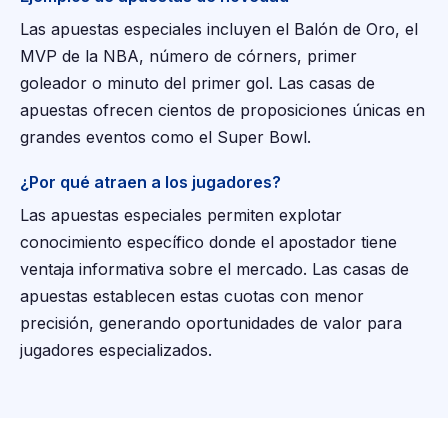
Las apuestas especiales incluyen el Balón de Oro, el
MVP de la NBA, número de córners, primer
goleador o minuto del primer gol. Las casas de
apuestas ofrecen cientos de proposiciones únicas en
grandes eventos como el Super Bowl.
¿Por qué atraen a los jugadores?
Las apuestas especiales permiten explotar
conocimiento específico donde el apostador tiene
ventaja informativa sobre el mercado. Las casas de
apuestas establecen estas cuotas con menor
precisión, generando oportunidades de valor para
jugadores especializados.