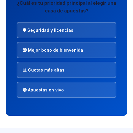
¿Cuál es tu prioridad principal al elegir una
casa de apuestas?
🛡️ Seguridad y licencias
🎁 Mejor bono de bienvenida
📊 Cuotas más altas
🔴 Apuestas en vivo