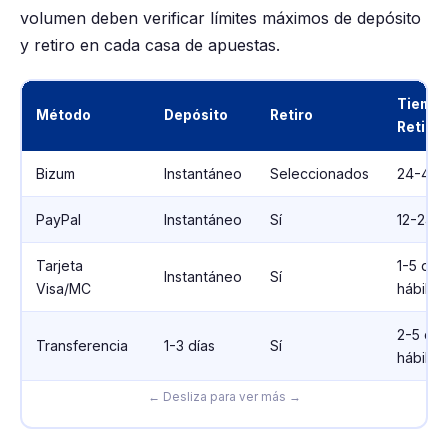
volumen deben verificar límites máximos de depósito
y retiro en cada casa de apuestas.
Tiemp
Método
Depósito
Retiro
Retiro
Bizum
Instantáneo
Seleccionados
24-48 
PayPal
Instantáneo
Sí
12-24 h
Tarjeta
1-5 días
Instantáneo
Sí
Visa/MC
hábiles
2-5 día
Transferencia
1-3 días
Sí
hábiles
← Desliza para ver más →