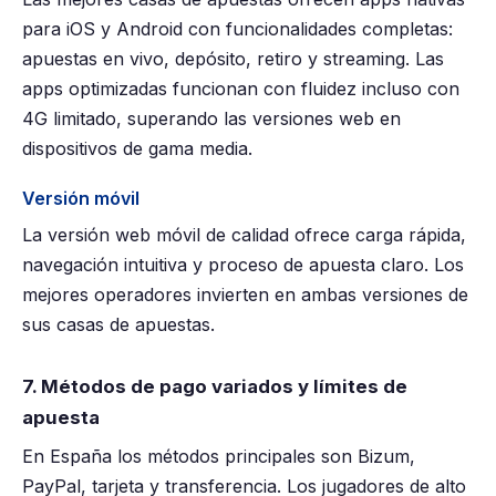
para iOS y Android con funcionalidades completas:
apuestas en vivo, depósito, retiro y streaming. Las
apps optimizadas funcionan con fluidez incluso con
4G limitado, superando las versiones web en
dispositivos de gama media.
Versión móvil
La versión web móvil de calidad ofrece carga rápida,
navegación intuitiva y proceso de apuesta claro. Los
mejores operadores invierten en ambas versiones de
sus casas de apuestas.
7. Métodos de pago variados y límites de
apuesta
En España los métodos principales son Bizum,
PayPal, tarjeta y transferencia. Los jugadores de alto