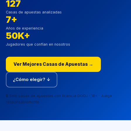
127
Casas de apuestas analizadas
7+
Años de experiencia
50K+
Jugadores que confían en nosotros
Ver Mejores Casas de Apuestas →
¿Cómo elegir? ↓
🔒 Solo casas de apuestas con licencia DGOJ · 18+ · Juega
responsablemente