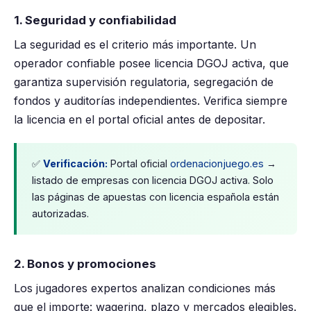
1. Seguridad y confiabilidad
La seguridad es el criterio más importante. Un
operador confiable posee licencia DGOJ activa, que
garantiza supervisión regulatoria, segregación de
fondos y auditorías independientes. Verifica siempre
la licencia en el portal oficial antes de depositar.
✅
Verificación:
Portal oficial
ordenacionjuego.es
→
listado de empresas con licencia DGOJ activa. Solo
las páginas de apuestas con licencia española están
autorizadas.
2. Bonos y promociones
Los jugadores expertos analizan condiciones más
que el importe: wagering, plazo y mercados elegibles.